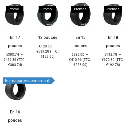
Promo !
Promo !
Promo !
Promo !
En 17
13 pouces
En 15
En 18
pouces
pouces
pouces
€
129.60
–
€
539.28
(TTC :
€
303.74
–
€
236.00
–
€
192.78
–
€
129.60
)
€
459.36
(TTC :
€
410.96
(TTC :
€
670.80
(TTC :
€
303.74
)
€
236.00
)
€
192.78
)
En réapprovisionnement
En 16
pouces