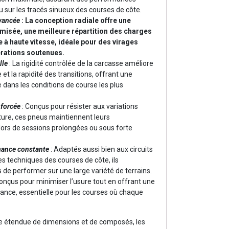
u sur les tracés sinueux des courses de côte.
avancée
: La conception radiale offre une
imisée, une meilleure répartition des charges
ue à haute vitesse, idéale pour des virages
érations soutenues.
lle
: La rigidité contrôlée de la carcasse améliore
e et la rapidité des transitions, offrant une
 dans les conditions de course les plus
nforcée
: Conçus pour résister aux variations
ure, ces pneus maintiennent leurs
rs de sessions prolongées ou sous forte
mance constante
: Adaptés aussi bien aux circuits
 techniques des courses de côte, ils
 de performer sur une large variété de terrains.
onçus pour minimiser l’usure tout en offrant une
nce, essentielle pour les courses où chaque
 étendue de dimensions et de composés, les