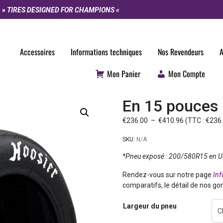
» TIRES DESIGNED FOR CHAMPIONS «
Accessoires
Informations techniques
Nos Revendeurs
A
Mon Panier
Mon Compte
En 15 pouces
€
236.00
–
€
410.96
(TTC :
€
236
SKU:
N/A
*Pneu exposé : 200/580R15 en 
Rendez-vous sur notre page
Inf
comparatifs, le détail de nos g
Largeur du pneu