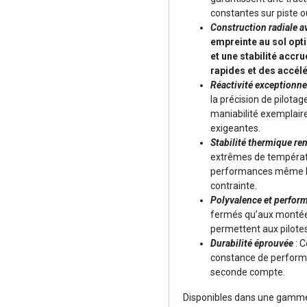
constantes sur piste o
Construction radiale 
empreinte au sol opt
et une stabilité accr
rapides et des accél
Réactivité exceptionne
la précision de pilotag
maniabilité exemplaire
exigeantes.
Stabilité thermique re
extrêmes de températ
performances même lo
contrainte.
Polyvalence et perfor
fermés qu’aux montées
permettent aux pilotes
Durabilité éprouvée
: C
constance de performa
seconde compte.
Disponibles dans une gamme