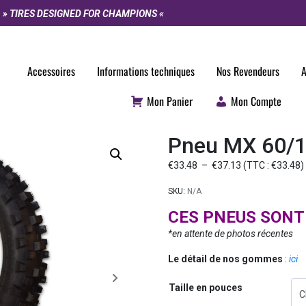
» TIRES DESIGNED FOR CHAMPIONS «
Accessoires
Informations techniques
Nos Revendeurs
A
Mon Panier
Mon Compte
Pneu MX 60/
€
33.48
–
€
37.13
(TTC :
€
33.48
)
SKU:
N/A
CES PNEUS SONT
*en attente de photos récentes
Le détail de nos gommes
:
ici
Taille en pouces