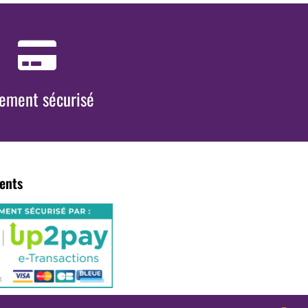
iement sécurisé
ents