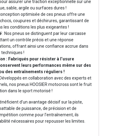
our assurer une traction exceptionnelle sur une
oue, sable, argile ou surfaces dures !
 conception optimisée de ces pneus offre une
chocs, coupures et déchirures, garantissant de
ns les conditions les plus exigeantes !
é
: Nos pneus se distinguent par leur carcasse
ttant un contrôle précis et une réponse
ations, offrant ainsi une confiance accrue dans
s techniques !
ion
: Fabriqués pour résister à l’usure
 conservent leurs performances même sur des
u des entraînements réguliers !
 Développés en collaboration avec des experts et
nnels, nos pneus HOOSIER motocross sont le fruit
ion dans le sport motorisé !
énéficient d’un avantage décisif sur la piste,
ttable de puissance, de précision et de
compétition comme pour l’entraînement, ils
iabilité nécessaires pour repousser les limites.