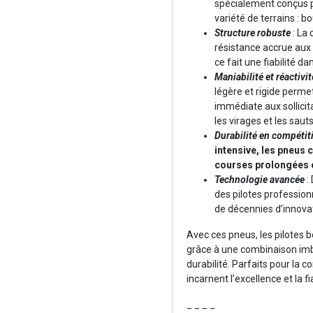
spécialement conçus p
variété de terrains : b
Structure robuste
: La
résistance accrue aux 
ce fait une fiabilité da
Maniabilité et réactivit
légère et rigide perme
immédiate aux sollicit
les virages et les saut
Durabilité en compétit
intensive, les pneus
courses prolongées o
Technologie avancée
:
des pilotes professio
de décennies d’innovat
Avec ces pneus, les pilotes b
grâce à une combinaison imba
durabilité. Parfaits pour la 
incarnent l’excellence et la f
_ _ _ _