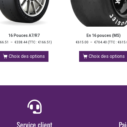
16 Pouces A7/R7
En 16 pouces (MS)
66.51
–
€
338.44
(TTC :
€
166.51
)
€
615.00
–
€
704.40
(TTC :
€
615.
Choix des options
Choix des options
Service client
Pa