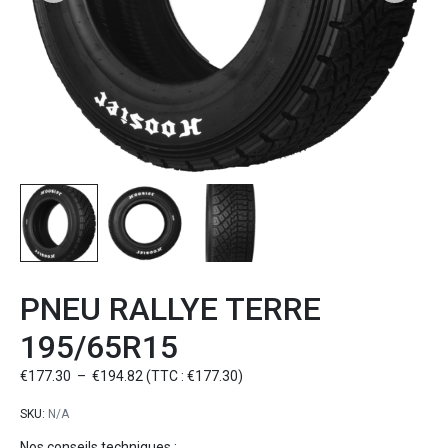
PNEU RALLYE TERRE
195/65R15
€
177.30
–
€
194.82
(TTC :
€
177.30
)
SKU:
N/A
Nos conseils techniques
: