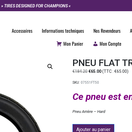
» TIRES DESIGNED FOR CHAMPIONS «
Accessoires
Informations techniques
Nos Revendeurs
A
Mon Panier
Mon Compte
PNEU FLAT T
€
184.20
€
65.00
(TTC :
€
65.00
)
SKU:
07551FT50
Ce pneu est 
Pneu Arrière – Hard
Ajouter au panier