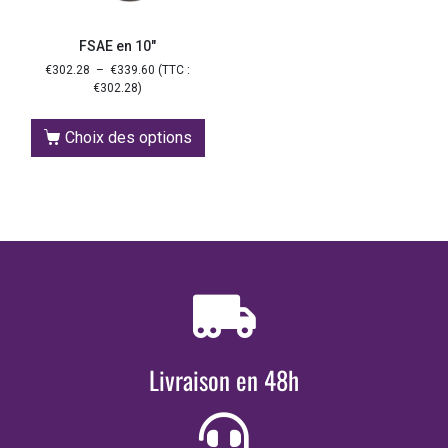
FSAE en 10″
€
302.28
–
€
339.60
(TTC :
€
302.28
)
Choix des options
Livraison en 48h